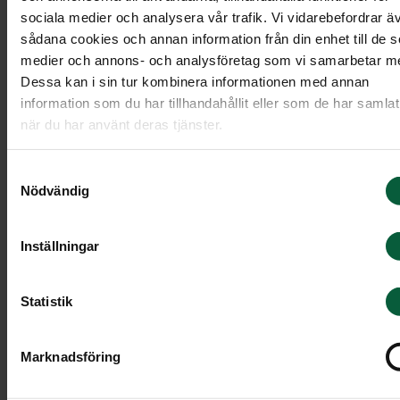
sociala medier och analysera vår trafik. Vi vidarebefordrar ä
sådana cookies och annan information från din enhet till de s
Plats för en borgerlig
medier och annons- och analysföretag som vi samarbetar m
begravningsceremoni
Dessa kan i sin tur kombinera informationen med annan
information som du har tillhandahållit eller som de har samlat
när du har använt deras tjänster.
En borgerlig begravningsceremoni kan ske i
hemmet, i en samlingslokal, i trädgården eller på
Samtyckesval
en vacker plats i naturen. Den kan också hållas i e
Nödvändig
kapell eller ett församlingshem utan religiösa
symboler.
Inställningar
Farväl erbjuder en prisvärd
Statistik
borgerlig begravning
Marknadsföring
Vi på Begravningsbyrån Farväl har lång erfarenhe