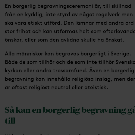
En borgerlig begravningsceremoni är, till skillnad
från en kyrklig, inte styrd av något regelverk men
ska vara etiskt utförd. Den lämnar med andra ord
stor frihet och kan utformas helt som efterlevand
önskar, eller som den avlidna skulle ha önskat.
Alla människor kan begravas borgerligt i Sverige.
Både de som tillhör och de som inte tillhör Svensk
kyrkan eller andra trossamfund. Även en borgerlig
begravning kan innehålla religiösa inslag, men de
är oftast religiöst neutral eller ateistisk.
Så kan en borgerlig begravning g
till