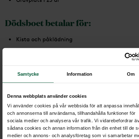
Dödsboet betalar för:
Kista och påklädning
Blommor och dekorationer
Dödsannons
Transport av kistan till bisättningslokal
Samtycke
Information
Om
Begravningsceremoni
Bärare av kista i procession till graven
Denna webbplats använder cookies
Vi använder cookies på vår webbsida för att anpassa innehål
Minnesstund
och annonserna till användarna, tillhandahålla funktioner för
Gravsten och skötsel av graven
sociala medier och analysera vår trafik. Vi vidarebefordrar ä
sådana cookies och annan information från din enhet till de s
medier och annons- och analysföretag som vi samarbetar m