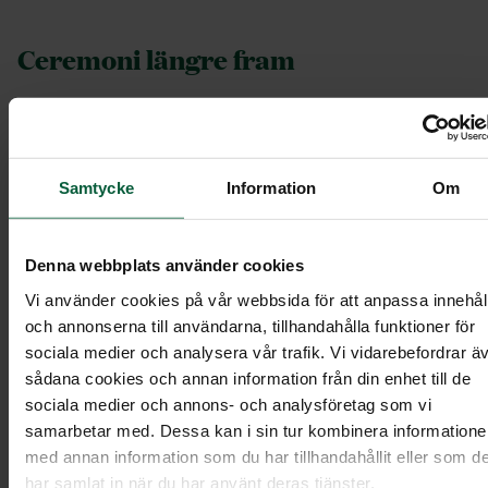
Ceremoni längre fram
Genom att välja en kremering innan ceremonin, s
kallad direktkremering, finns möjligheten att ha
begravningsakt med urna längre fram i tiden.
Samtycke
Information
Om
Begravningsakten, och även gravsättningen, mås
ske inom ett år från dödsdatumet, men du kan
Denna webbplats använder cookies
redan nu planera för ceremonin.
Vi använder cookies på vår webbsida för att anpassa innehål
och annonserna till användarna, tillhandahålla funktioner för
Minnesstund
sociala medier och analysera vår trafik. Vi vidarebefordrar ä
sådana cookies och annan information från din enhet till de
sociala medier och annons- och analysföretag som vi
Många väljer att träffas efter begravningen för en
samarbetar med. Dessa kan i sin tur kombinera information
minnesstund. Då har begravningsgästerna
med annan information som du har tillhandahållit eller som d
möjlighet att vara tillsammans och minnas den
har samlat in när du har använt deras tjänster.