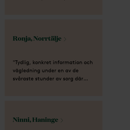
betydde mycket för mig."
Ronja,
Norrtälje
"Tydlig, konkret information och
vägledning under en av de
svåraste stunder av sorg där
mycket av allt det praktiska
runt om även ska lösas. Mjukt
och fint bemötande!"
Ninni,
Haninge