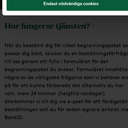
Endast nödvändiga cookies
Hur fungerar
tjänsten?
När du bestämt dig för vilket begravningspaket s
passar dig bäst, skickar du en beställningsförfråg
till oss genom att fylla i formuläret för det
begravningspaket du önskar. Formuläret innehålle
några av de viktigaste frågorna som vi behöver sv
på för att kunna förbereda det alternativ du har
valt. Inom 24 timmar (helgfria vardagar)
återkommer vi till dig via e-post för att färdigstäl
beställningen och du får sedan signera avtalet m
BankID.