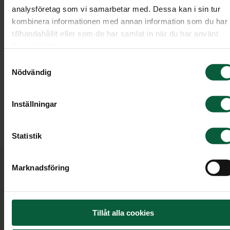
analysföretag som vi samarbetar med. Dessa kan i sin tur
kombinera informationen med annan information som du har
tillhandahållit eller som de har samlat in när du har använt
deras tjänster.
Samtyckesval
Jenny
Nödvändig
Inställningar
Kundrådgivare
Statistik
Marknadsföring
Om Jenny
Jenny Kindgren är utbildad begravningsentrepren
Tillåt alla cookies
och har jobbat inom branschen sedan år 2011. Ho