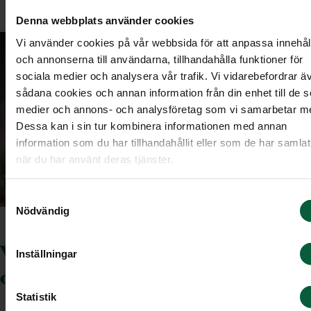
Denna webbplats använder cookies
Vi använder cookies på vår webbsida för att anpassa innehål
och annonserna till användarna, tillhandahålla funktioner för
sociala medier och analysera vår trafik. Vi vidarebefordrar ä
sådana cookies och annan information från din enhet till de s
medier och annons- och analysföretag som vi samarbetar m
Dessa kan i sin tur kombinera informationen med annan
information som du har tillhandahållit eller som de har samlat
när du har använt deras tjänster.
Samtyckesval
Nödvändig
Vill du beställa en begravning av
Inställningar
oss?
Statistik