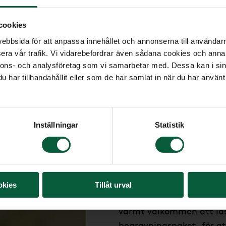
cookies
bbsida för att anpassa innehållet och annonserna till användarna
era vår trafik. Vi vidarebefordrar även sådana cookies och annan
nnons- och analysföretag som vi samarbetar med. Dessa kan i sin
har tillhandahållit eller som de har samlat in när du har använt 
Vill du bestäl
Inställningar
Statistik
oss?
Begravningsbyrån Farväl
med begravningsarrangem
okies
Tillåt urval
du önskar en religiös ell
varmt välkommen att lä
begravningspaket, för at