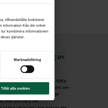
, tillhandahålla funktioner
 information från din enhet
 tur kombinera informationen
deras tjänster.
la en begravning av
Marknadsföring
 erbjuder kunnig och trygg hjälp
ang i hela Sverige - oavsett om
Tillåt alla cookies
er borgerlig begravning. Du är
sa mer om våra tre
t sedan välja det som passar dig.