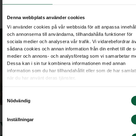
komma på något som kan göras bättre. Tack!"
Denna webbplats använder cookies
Vi använder cookies på vår webbsida för att anpassa innehål
och annonserna till användarna, tillhandahålla funktioner för
sociala medier och analysera vår trafik. Vi vidarebefordrar ä
sådana cookies och annan information från din enhet till de s
medier och annons- och analysföretag som vi samarbetar m
Dessa kan i sin tur kombinera informationen med annan
information som du har tillhandahållit eller som de har samlat
när du har använt deras tjänster.
Samtyckesval
Nödvändig
Inställningar
Vill du beställa en begravning av
oss?