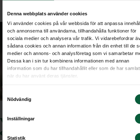
Denna webbplats använder cookies
Vi använder cookies på vår webbsida för att anpassa innehål
och annonserna till användarna, tillhandahålla funktioner för
sociala medier och analysera vår trafik. Vi vidarebefordrar ä
sådana cookies och annan information från din enhet till de s
medier och annons- och analysföretag som vi samarbetar m
Dessa kan i sin tur kombinera informationen med annan
information som du har tillhandahållit eller som de har samlat
när du har använt deras tjänster.
Samtyckesval
Nödvändig
Vill du beställa en begravning av
Inställningar
oss?
Statistik