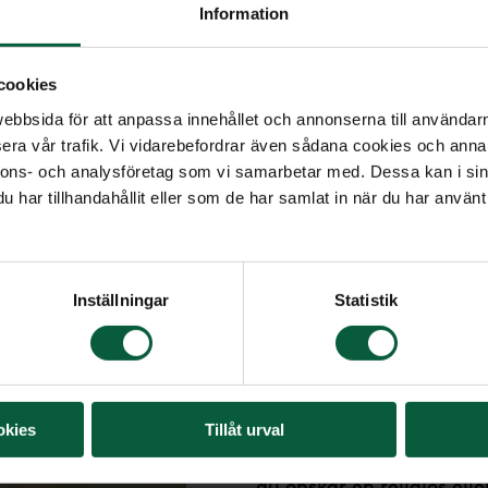
att ni kom tillbaka via Mail och
Information
ända. Det kan inte bli bättre."
cookies
bbsida för att anpassa innehållet och annonserna till användarna
era vår trafik. Vi vidarebefordrar även sådana cookies och annan
nnons- och analysföretag som vi samarbetar med. Dessa kan i sin
har tillhandahållit eller som de har samlat in när du har använt 
Inställningar
Vill du bestäl
Statistik
oss?
Begravningsbyrån Farväl
okies
Tillåt urval
med begravningsarrangem
du önskar en religiös ell