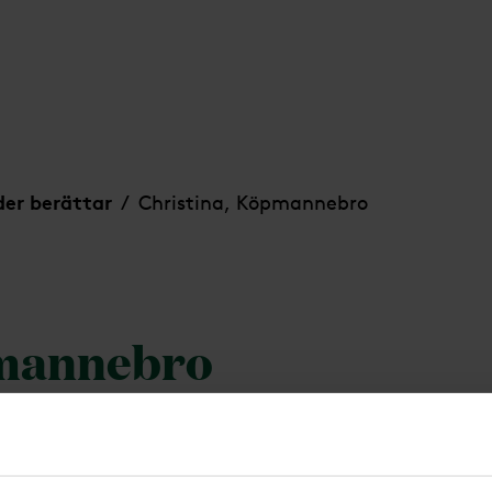
er berättar
Christina, Köpmannebro
/
pmannebro
vänligt och omtänksamt. Jag