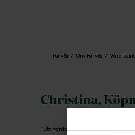
Christina, Köpmannebro
Farväl
Om Farväl
Våra kund
/
/
Christina, Kö
"Ett fantastiskt bemötande, så 