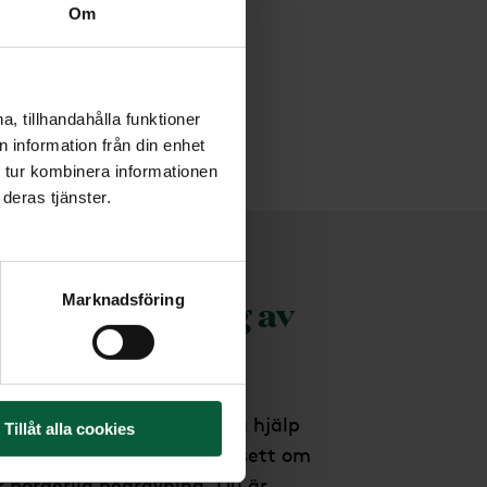
Om
, tillhandahålla funktioner
 information från din enhet
 tur kombinera informationen
deras tjänster.
la en begravning av
Marknadsföring
 erbjuder kunnig och trygg hjälp
Tillåt alla cookies
ang i hela Sverige - oavsett om
er borgerlig begravning. Du är