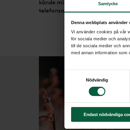
kände mig väl omhändertagen och 
Samtycke
telefonsamtal om vad som skulle h
Denna webbplats använder 
Vi använder cookies på vår we
för sociala medier och analys
till de sociala medier och a
med annan information som du 
Samtyckesval
Nödvändig
Endast nödvändiga co