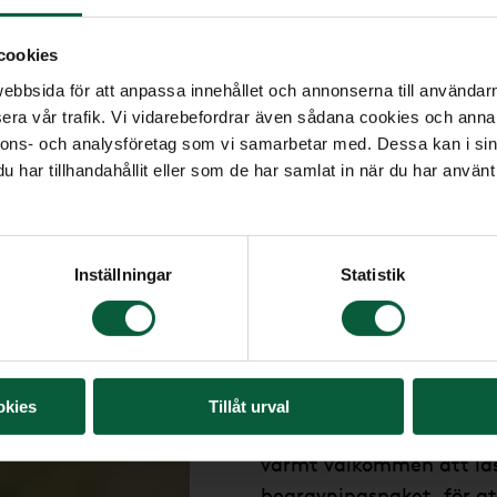
cookies
bbsida för att anpassa innehållet och annonserna till användarna
era vår trafik. Vi vidarebefordrar även sådana cookies och annan
nnons- och analysföretag som vi samarbetar med. Dessa kan i sin
har tillhandahållit eller som de har samlat in när du har använt 
Vill du bestäl
Inställningar
Statistik
oss?
Begravningsbyrån Farväl
med begravningsarrangem
okies
Tillåt urval
du önskar en religiös ell
varmt välkommen att lä
begravningspaket, för at