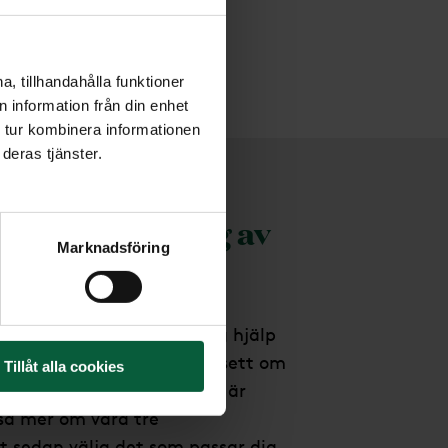
, tillhandahålla funktioner
 information från din enhet
 tur kombinera informationen
deras tjänster.
la en begravning av
Marknadsföring
 erbjuder kunnig och trygg hjälp
ang i hela Sverige - oavsett om
Tillåt alla cookies
er borgerlig begravning. Du är
sa mer om våra tre
t sedan välja det som passar dig.