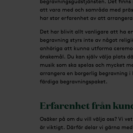
begravningsgudstjänsten. Det finns 
att vara med och samråda med präst
har stor erfarenhet av att arrangera
Det har blivit allt vanligare att ha 
begravning styrs inte av något religiö
anhöriga att kunna utforma ceremoni
önskemål. Du kan själv välja plats dä
musik som ska spelas och mycket me
arrangera en borgerlig begravning i 
färdiga begravningspaket.
Erfarenhet från kund
Osäker på om du vill välja oss? Vi ve
är viktigt. Därför delar vi gärna m