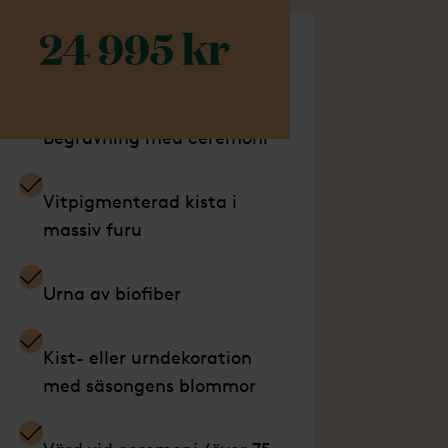
24 995 kr
går i detta paket
Begravning med ceremoni
Vitpigmenterad kista i
massiv furu
Urna av biofiber
Kist- eller urndekoration
med säsongens blommor