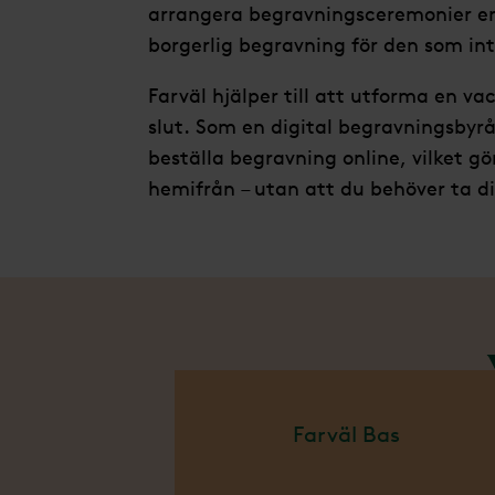
arrangera begravningsceremonier enli
borgerlig begravning för den som int
Farväl hjälper till att utforma en va
slut. Som en digital begravningsbyrå
beställa begravning online, vilket g
hemifrån – utan att du behöver ta d
Vi erbju
Farväl Bas
för att
får du