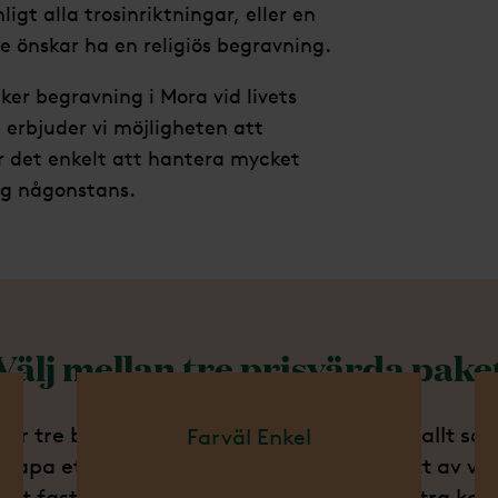
gt alla trosinriktningar, eller en
e önskar ha en religiös begravning.
cker begravning i Mora vid livets
 erbjuder vi möjligheten att
ör det enkelt att hantera mycket
ig någonstans.
Välj mellan tre prisvärda pake
der tre begravningspaket som innehåller allt s
Farväl Enkel
 skapa ett värdigt avsked. När du väljer ett av vå
 ett fast pris utan några överraskande extra kos