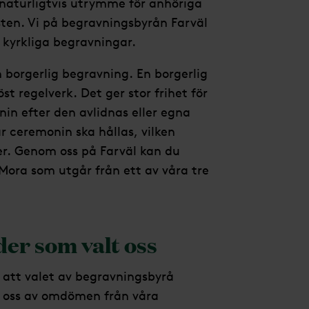
naturligtvis utrymme för anhöriga
en. Vi på begravningsbyrån Farväl
 kyrkliga begravningar.
en borgerlig begravning. En borgerlig
st regelverk. Det ger stor frihet för
n efter den avlidnas eller egna
r ceremonin ska hållas, vilken
r. Genom oss på Farväl kan du
Mora som utgår från ett av våra tre
er som valt oss
t att valet av begravningsbyrå
ed oss av omdömen från våra