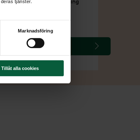
Bokning av gravsättning
deras tjänster.
inom Sverige
Marknadsföring
Läs mer om Paket Plus
Tillåt alla cookies