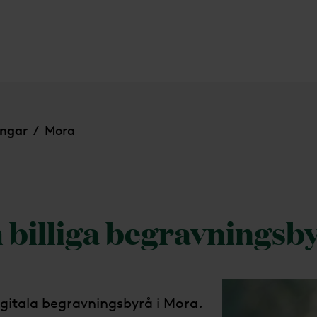
ingar
Mora
/
h billiga begravningsb
igitala begravningsbyrå i Mora.