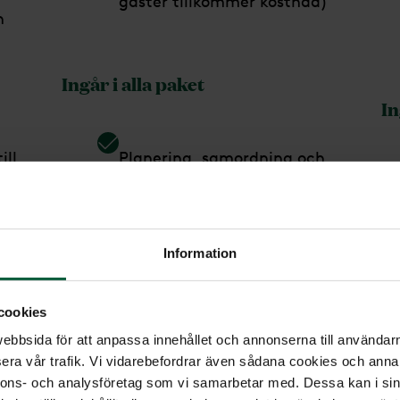
gäster tillkommer kostnad)
h
Ingår i alla paket
In
ill
Planering, samordning och
administration*
Omhändertagande
Information
Bisättningstransport upp till
cookies
50 km**
bbsida för att anpassa innehållet och annonserna till användarna
era vår trafik. Vi vidarebefordrar även sådana cookies och annan
Bokning av gravsättning
nnons- och analysföretag som vi samarbetar med. Dessa kan i sin