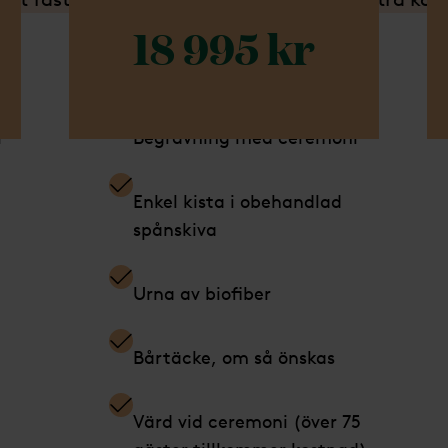
18 995 kr
Ingår i detta paket
In
i
Begravning med ceremoni
Enkel kista i obehandlad
spånskiva
Urna av biofiber
Bårtäcke, om så önskas
Värd vid ceremoni (över 75