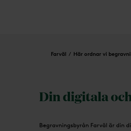
Mora
Farväl
Här ordnar vi begravn
/
Din digitala oc
Begravningsbyrån Farväl är din d