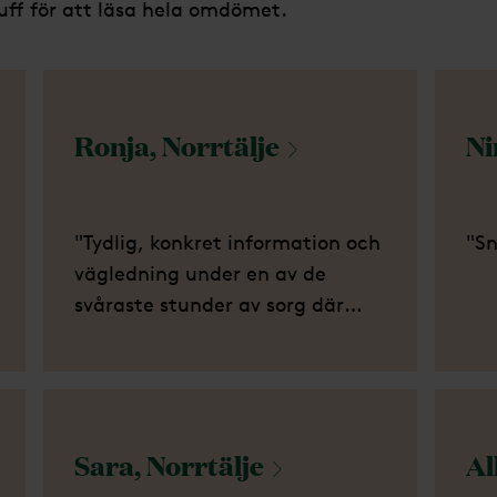
uff för att läsa hela omdömet.
Ronja,
Norrtälje
Ni
"Tydlig, konkret information och
"Sn
vägledning under en av de
svåraste stunder av sorg där
mycket av allt det praktiska
runt om även ska lösas. Mjukt
och fint bemötande!"
Sara,
Norrtälje
Al