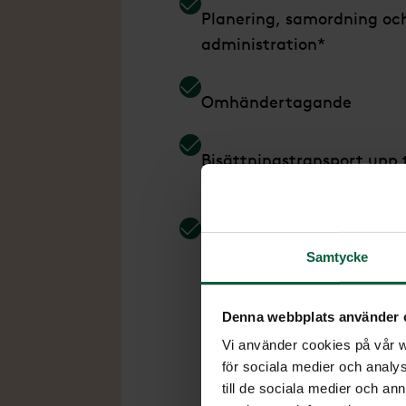
Planering, samordning oc
administration*
Omhändertagande
Bisättningstransport upp t
50 km**
Bokning av gravsättning
Samtycke
inom Sverige
Denna webbplats använder 
Vi använder cookies på vår we
för sociala medier och analys
till de sociala medier och a