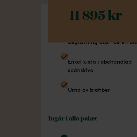
11 895 kr
Ingår i detta paket
Begravning utan ceremon
Enkel kista i obehandlad
spånskiva
Urna av biofiber
Ingår i alla paket