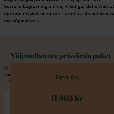
beställa begravning online, vilket gör det enkelt a
hantera mycket hemifrån – utan att du behöver t
dig någonstans.
Välj mellan tre prisvärda paket
Vi erbjuder tre begravningspaket som innehåller al
som behövs för att skapa ett värdigt avsked. När 
Farväl Bas
väljer ett av våra paket får du ett fast pris utan
några överraskande extra kostnader.
11 895 kr
Ingår i detta paket