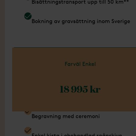
Bisättningstransport upp till 50 km**
Bokning av gravsättning inom Sverige
Läs mer om Paket Bas
Farväl Enkel
18 995 kr
Ingår i detta paket
Begravning med ceremoni
Enkel kista i obehandlad spånskiva