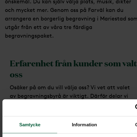
önskemål. Du kan själv välja plats, musik, dikter
och mycket mer. Genom oss på Farväl kan du
arrangera en borgerlig begravning i Mariestad so
utgår från ett av våra tre färdiga
begravningspaket.
Erfarenhet från kunder som valt
oss
Osäker på om du vill välja oss? Vi vet att valet
av begravningsbyrå är viktigt. Därför delar vi
gärna med oss av omdömen från våra nöjda
kunder. Klicka på respektive puff för att läsa
hela omdömet.
Samtycke
Information