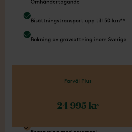
Omhändertagande
Bisättningstransport upp till 50 km**
Bokning av gravsättning inom Sverige
Läs mer om Paket Enkel
Farväl Plus
24 995 kr
Ingår i detta paket
Begravning med ceremoni