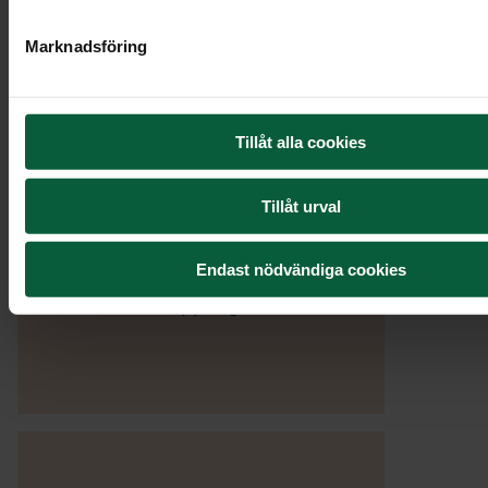
vägledning under en av de
Marknadsföring
svåraste stunder av sorg där
mycket av allt det praktiska
runt om även ska lösas. Mjukt
Tillåt alla cookies
och fint bemötande!"
Ninni,
Haninge
Tillåt urval
Endast nödvändiga cookies
"Snabb återkoppling"