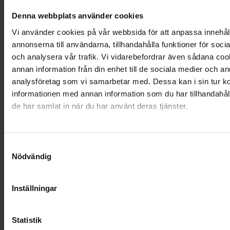
Denna webbplats använder cookies
Vi använder cookies på vår webbsida för att anpassa innehål
Anne,
Färjestaden
annonserna till användarna, tillhandahålla funktioner för soci
och analysera vår trafik. Vi vidarebefordrar även sådana co
annan information från din enhet till de sociala medier och a
analysföretag som vi samarbetar med. Dessa kan i sin tur 
"Att få hjälp iden svåra stund
informationen med annan information som du har tillhandahåll
när jag förlorat min man av så
de har samlat in när du har använt deras tjänster.
förstående personal på Farväl
betydde mycket för mig."
Samtyckesval
Nödvändig
Ronja,
Norrtälje
Inställningar
Statistik
"Tydlig, konkret information och