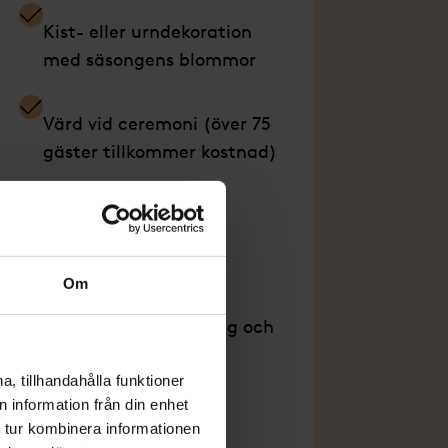
Kist- eller urndekoration
med säsongens blommor
Värd vid ceremoni (över 75
gäster tillkommer kostnad)
går i alla paket
Om
Planering, samordning och
administration*
, tillhandahålla funktioner
 information från din enhet
Omhändertagande
 tur kombinera informationen