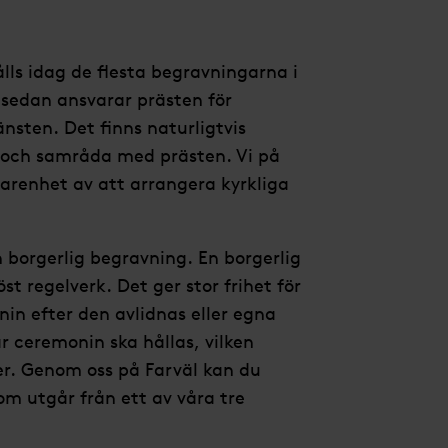
ålls idag de flesta begravningarna i
 sedan ansvarar prästen för
sten. Det finns naturligtvis
 och samråda med prästen. Vi på
farenhet av att arrangera kyrkliga
en borgerlig begravning. En borgerlig
st regelverk. Det ger stor frihet för
n efter den avlidnas eller egna
r ceremonin ska hållas, vilken
r. Genom oss på Farväl kan du
om utgår från ett av våra tre