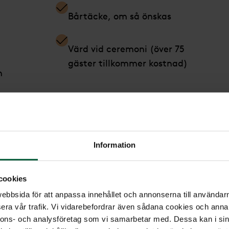
Bårtäcke, om så önskas
Värd vid ceremoni (över 75
gäster tillkommer kostnad)
h
Ingår i alla paket
In
Information
ill
Planering, samordning och
administration*
cookies
bbsida för att anpassa innehållet och annonserna till användarna
Omhändertagande
era vår trafik. Vi vidarebefordrar även sådana cookies och annan
nnons- och analysföretag som vi samarbetar med. Dessa kan i sin