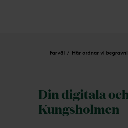
Kungsholmen
Farväl
Här ordnar vi begravn
/
Din digitala oc
Kungsholmen