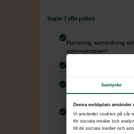
Ingår i alla paket
Planering, samordning oc
administration*
Omhändertagande
Samtycke
Bisättningstransport upp t
50 km**
Denna webbplats använder 
Vi använder cookies på vår we
Bokning av gravsättning
för sociala medier och analys
inom Sverige
till de sociala medier och a