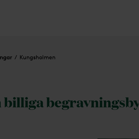
ingar
Kungsholmen
/
h billiga begravningsb