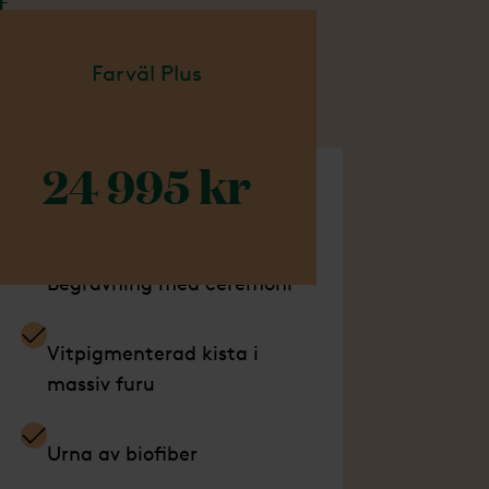
t
om behövs
Farväl Plus
ra paket
tnader.
24 995 kr
går i detta paket
Begravning med ceremoni
Vitpigmenterad kista i
massiv furu
Urna av biofiber