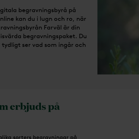
igitala begravningsbyrå på
line kan du i lugn och ro, när
ravningsbyrån Farväl är din
prisvärda begravningspaket. Du
u tydligt ser vad som ingår och
m erbjuds på
 olika sorters begravningar på