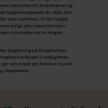
oni med kista till direktkremering
ket begravningspaket du väljer kan
ler utan ceremoni. Vi kan hjälpa
ier enligt alla trosinriktningar,
 som inte önskar ha en religiös
vacker begravning på Kungsholmen
vningsbyrå erbjuder vi möjligheten
et gör det enkelt att hantera mycket
ig någonstans.