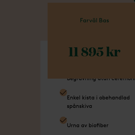
Vi erbju
Farväl Bas
för att
får du
11 895 kr
Ingår i detta paket
Begravning utan ceremon
Enkel kista i obehandlad
spånskiva
Urna av biofiber