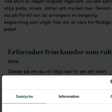
inte styrs av något religiöst regelverk. Du kan själv
välja plats, musik, dikter och mycket mer. Genom
oss på Farväl kan du arrangera en borgerlig
begravning som utgår från ett av våra tre färdiga
paket.
Erfarenhet från kunder som valt
oss
Osäker på om du vill välja oss? Vi vet att valet
av begravningsbyrå är viktigt. Därför delar vi
gärna med oss av omdömen från våra nöjda
kunder. Klicka på respektive puff för att läsa
Samtycke
Information
hela omdömet.