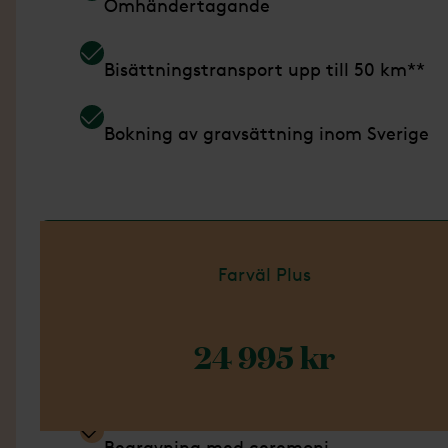
Omhändertagande
Bisättningstransport upp till 50 km**
Bokning av gravsättning inom Sverige
Läs mer om Paket Enkel
Farväl Plus
24 995 kr
Ingår i detta paket
Begravning med ceremoni