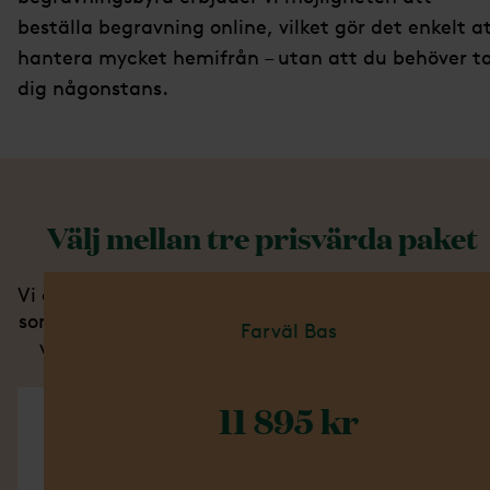
beställa begravning online, vilket gör det enkelt a
hantera mycket hemifrån – utan att du behöver t
dig någonstans.
Välj mellan tre prisvärda paket
Vi erbjuder tre begravningspaket som innehåller al
som behövs för att skapa ett värdigt avsked. När 
Farväl Bas
väljer ett av våra paket får du ett fast pris utan
några överraskande extra kostnader.
11 895 kr
Ingår i detta paket