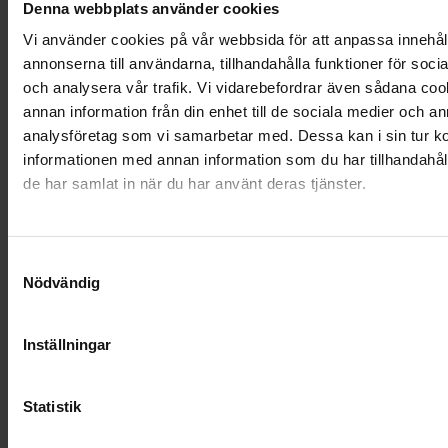
Denna webbplats använder cookies
Vi använder cookies på vår webbsida för att anpassa innehål
annonserna till användarna, tillhandahålla funktioner för soci
Anne,
Färjestaden
och analysera vår trafik. Vi vidarebefordrar även sådana co
annan information från din enhet till de sociala medier och a
analysföretag som vi samarbetar med. Dessa kan i sin tur 
informationen med annan information som du har tillhandahåll
"Att få hjälp iden svåra stund
de har samlat in när du har använt deras tjänster.
när jag förlorat min man av så
förstående personal på Farväl
betydde mycket för mig."
Samtyckesval
Nödvändig
Inställningar
Ronja,
Norrtälje
Statistik
"Tydlig, konkret information och