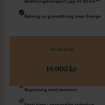
Bisättningstransport upp till 50 km**
Bokning av gravsättning inom Sverige
Läs mer om Paket Bas
Farväl Enkel
18 995 kr
Ingår i detta paket
Begravning med ceremoni
Enkel kista i obehandlad spånskiva