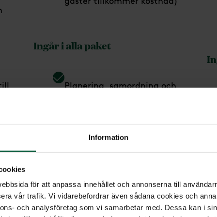
gäster tillkommer kostnad)
h
Ingår i alla paket
In
ill
Planering, samordning och
administration*
Omhändertagande
Information
Bisättningstransport upp till
cookies
50 km**
bbsida för att anpassa innehållet och annonserna till användarna
era vår trafik. Vi vidarebefordrar även sådana cookies och annan
Bokning av gravsättning
nnons- och analysföretag som vi samarbetar med. Dessa kan i sin