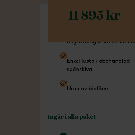
11 895 kr
Ingår i detta paket
Begravning utan ceremon
Enkel kista i obehandlad
spånskiva
Urna av biofiber
Ingår i alla paket