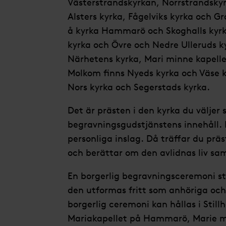
Västerstrandskyrkan, Norrstrandsky
Alsters kyrka, Fågelviks kyrka och G
å kyrka Hammarö och Skoghalls kyrk
kyrka och Övre och Nedre Ulleruds kyrk
Närhetens kyrka, Mari minne kapellet
Molkom finns Nyeds kyrka och Väse ky
Nors kyrka och Segerstads kyrka.
Det är prästen i den kyrka du väljer
begravningsgudstjänstens innehåll. D
personliga inslag. Då träffar du pr
och berättar om den avlidnas liv sa
En borgerlig begravningsceremoni sty
den utformas fritt som anhöriga och/
borgerlig ceremoni kan hållas i Stillh
Mariakapellet på Hammarö, Marie min