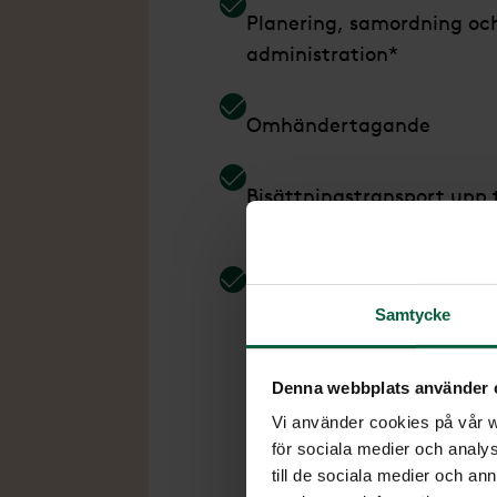
Planering, samordning oc
administration*
Omhändertagande
Bisättningstransport upp t
50 km**
Bokning av gravsättning
Samtycke
inom Sverige
Denna webbplats använder 
Vi använder cookies på vår we
för sociala medier och analys
till de sociala medier och a