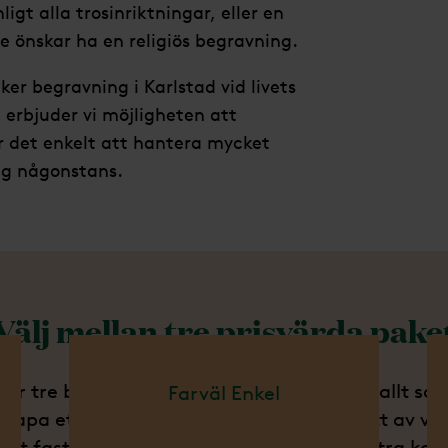
gt alla trosinriktningar, eller en
e önskar ha en religiös begravning.
ker begravning i Karlstad vid livets
 erbjuder vi möjligheten att
ör det enkelt att hantera mycket
ig någonstans.
Välj mellan tre prisvärda pake
der tre begravningspaket som innehåller allt s
Farväl Enkel
 skapa ett värdigt avsked. När du väljer ett av vå
 ett fast pris utan några överraskande extra kos