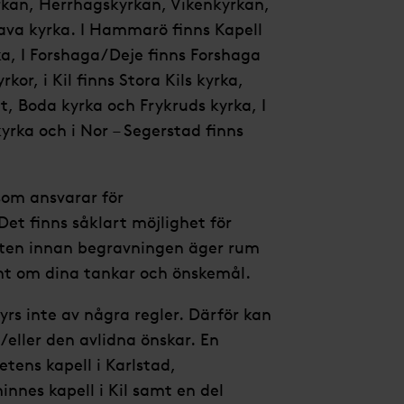
rkan, Herrhagskyrkan, Vikenkyrkan,
rava kyrka. I Hammarö finns Kapell
a, I Forshaga/Deje finns Forshaga
or, i Kil finns Stora Kils kyrka,
, Boda kyrka och Frykruds kyrka, I
rka och i Nor – Segerstad finns
 som ansvarar för
et finns såklart möjlighet för
ästen innan begravningen äger rum
mt om dina tankar och önskemål.
rs inte av några regler. Därför kan
eller den avlidna önskar. En
etens kapell i Karlstad,
nes kapell i Kil samt en del