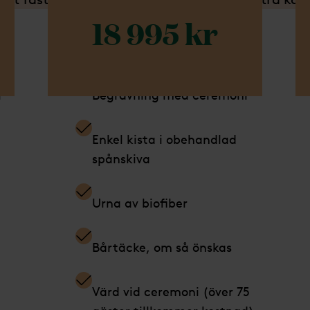
18 995 kr
Ingår i detta paket
In
i
Begravning med ceremoni
Enkel kista i obehandlad
spånskiva
Urna av biofiber
Bårtäcke, om så önskas
Värd vid ceremoni (över 75