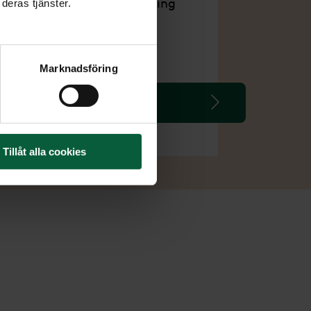
Bokning av gravsättning
deras tjänster.
inom Sverige
Marknadsföring
Läs mer om Paket Plus
Tillåt alla cookies