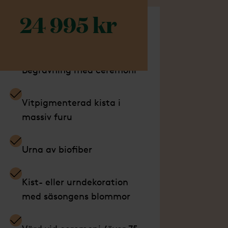
24 995 kr
går i detta paket
Begravning med ceremoni
Vitpigmenterad kista i
massiv furu
Urna av biofiber
Kist- eller urndekoration
med säsongens blommor