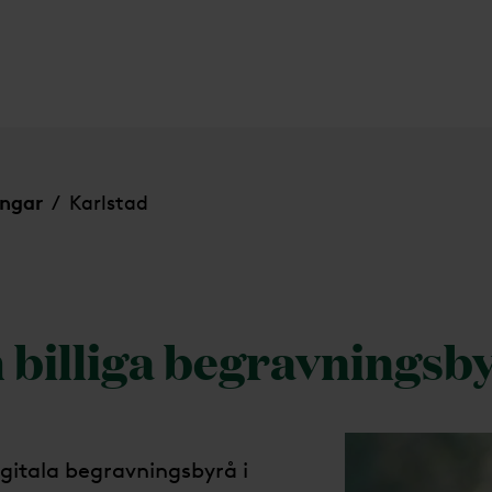
ingar
Karlstad
/
h billiga begravningsby
gitala begravningsbyrå i