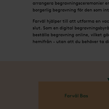
arrangera begravningsceremonier enli
borgerlig begravning för den som int
Farväl hjälper till att utforma en vac
slut. Som en digital begravningsbyrå
beställa begravning online, vilket g
hemifrån - utan att du behöver ta d
Vi erbju
Farväl Bas
för att
får du