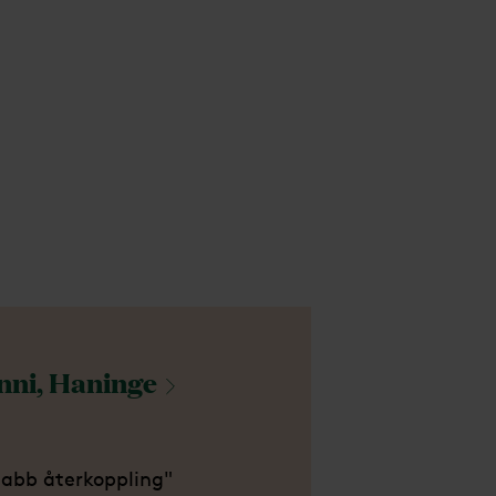
nni,
Haninge
abb återkoppling"