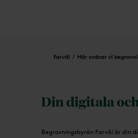
Karlstad
Farväl
Här ordnar vi begravn
/
Din digitala oc
Begravningsbyrån Farväl är din di