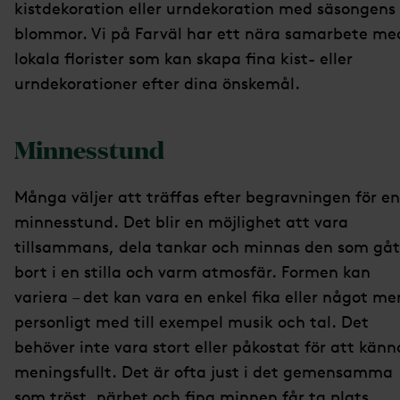
kistdekoration eller urndekoration med säsongens
blommor. Vi på Farväl har ett nära samarbete me
lokala florister som kan skapa fina kist- eller
urndekorationer efter dina önskemål.
Minnesstund
Många väljer att träffas efter begravningen för en
minnesstund. Det blir en möjlighet att vara
tillsammans, dela tankar och minnas den som gåt
bort i en stilla och varm atmosfär. Formen kan
variera – det kan vara en enkel fika eller något me
personligt med till exempel musik och tal. Det
behöver inte vara stort eller påkostat för att känn
meningsfullt. Det är ofta just i det gemensamma
som tröst, närhet och fina minnen får ta plats.