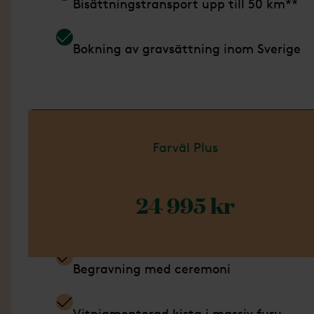
Bisättningstransport upp till 50 km**
Bokning av gravsättning inom Sverige
Läs mer om Paket Enkel
Farväl Plus
24 995 kr
Ingår i detta paket
Begravning med ceremoni
Vitpigmenterad kista i massiv furu