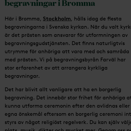
begravningar i Bromma
Stockholm
Här i Bromma,
, hålls idag de flesta
begravningarna i Svenska kyrkan. När du valt kyr
är det prästen som ansvarar för utformningen av
begravningsgudstjänsten. Det finns naturligtvis
utrymme för anhöriga att vara med och samråda
med prästen. Vi på begravningsbyrån Farväl har
stor erfarenhet av att arrangera kyrkliga
begravningar.
Det har blivit allt vanligare att ha en borgerlig
begravning. Det innebär stor frihet för anhöriga a
kunna utforma ceremonin efter den avlidnas eller
egna önskemål eftersom en borgerlig ceremoni in
styrs av något religiöst regelverk. Du kan själv välj
plats, musik, dikter och mycket mer. Genom oss p