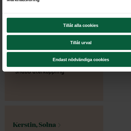
svåraste stunder av sorg där
mycket av allt det praktiska
runt om även ska lösas. Mjukt
Tillåt alla cookies
och fint bemötande!"
Tillåt urval
Ninni,
Haninge
Endast nödvändiga cookies
"Snabb återkoppling"
Kerstin,
Solna