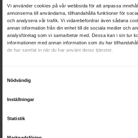
Vi använder cookies på vår webbsida för att anpassa innehål
Anne,
Färjestaden
annonserna till användarna, tillhandahålla funktioner för soci
och analysera vår trafik. Vi vidarebefordrar även sådana co
annan information från din enhet till de sociala medier och a
analysföretag som vi samarbetar med. Dessa kan i sin tur 
"Att få hjälp iden svåra stund
informationen med annan information som du har tillhandahåll
när jag förlorat min man av så
de har samlat in när du har använt deras tjänster.
förstående personal på Farväl
betydde mycket för mig."
Samtyckesval
Nödvändig
Ronja,
Norrtälje
Inställningar
Statistik
"Tydlig, konkret information och
vägledning under en av de
Marknadsföring