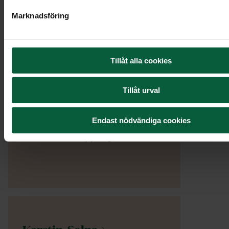
vägledning under en av de
Marknadsföring
svåraste stunder av sorg där
mycket av allt det praktiska
runt om även ska lösas. Mjukt
Tillåt alla cookies
och fint bemötande!"
Ninni,
Haninge
Tillåt urval
Endast nödvändiga cookies
"Snabb återkoppling"
Kerstin,
Solna