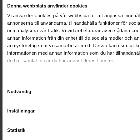
Denna webbplats använder cookies
Vi använder cookies på vår webbsida för att anpassa innehål
Anne,
Färjestaden
annonserna till användarna, tillhandahålla funktioner för soci
och analysera vår trafik. Vi vidarebefordrar även sådana co
annan information från din enhet till de sociala medier och a
analysföretag som vi samarbetar med. Dessa kan i sin tur 
"Att få hjälp iden svåra stund
informationen med annan information som du har tillhandahåll
när jag förlorat min man av så
de har samlat in när du har använt deras tjänster.
förstående personal på Farväl
betydde mycket för mig."
Samtyckesval
Nödvändig
Ronja,
Norrtälje
Inställningar
Statistik
"Tydlig, konkret information och