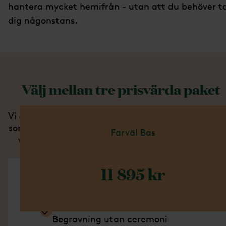
hantera mycket hemifrån - utan att du behöver t
dig någonstans.
Välj mellan tre prisvärda paket
Vi erbjuder tre begravningspaket som innehåller al
som behövs för att skapa ett värdigt avsked. När 
Farväl Bas
väljer ett av våra paket får du ett fast pris utan
några överraskande extra kostnader.
11 895 kr
Ingår i detta paket
Begravning utan ceremoni